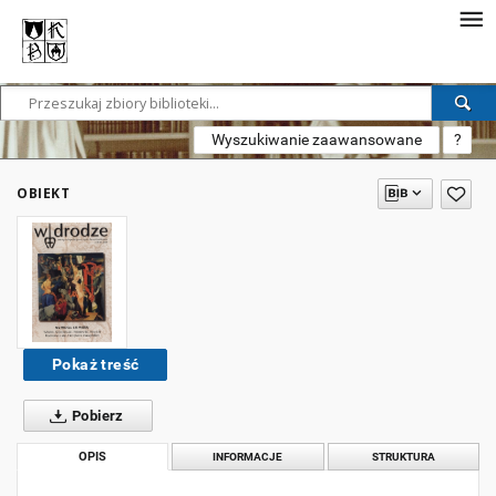
Wyszukiwanie zaawansowane
?
OBIEKT
Pokaż treść
Pobierz
OPIS
INFORMACJE
STRUKTURA