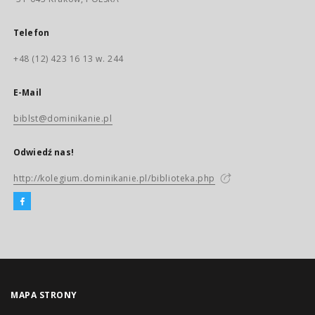
Telefon
+48 (12) 423 16 13 w. 244
E-Mail
biblst@dominikanie.pl
Odwiedź nas!
http://kolegium.dominikanie.pl/biblioteka.php
MAPA STRONY