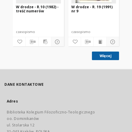
W drodze - R.10 (1982) -
W drodze - R. 19 (1991)
W d
treść numerów
nr 9
2
czasopismo
czasopismo
cz
Więcej
DANE KONTAKTOWE
Adres
Biblioteka Kolegium Filozoficzno-Teologicznego
oo. Dominikanów
ul. Stolarska 12
31-043 Kraków, POLSKA