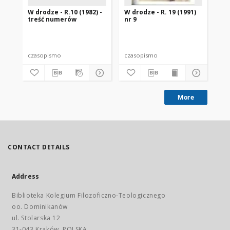
W drodze - R.10 (1982) -
W drodze - R. 19 (1991)
W d
treść numerów
nr 9
2
czasopismo
czasopismo
cz
More
CONTACT DETAILS
Address
Biblioteka Kolegium Filozoficzno-Teologicznego
oo. Dominikanów
ul. Stolarska 12
31-043 Kraków, POLSKA