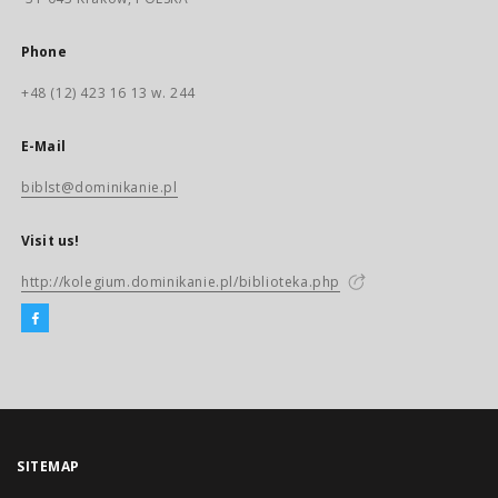
Phone
+48 (12) 423 16 13 w. 244
E-Mail
biblst@dominikanie.pl
Visit us!
http://kolegium.dominikanie.pl/biblioteka.php
SITEMAP