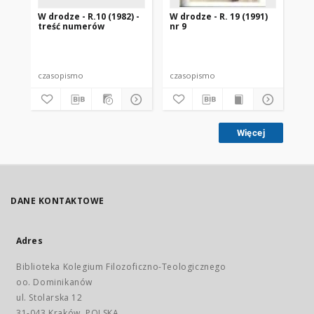
W drodze - R.10 (1982) -
W drodze - R. 19 (1991)
W d
treść numerów
nr 9
2
czasopismo
czasopismo
cz
Więcej
DANE KONTAKTOWE
Adres
Biblioteka Kolegium Filozoficzno-Teologicznego
oo. Dominikanów
ul. Stolarska 12
31-043 Kraków, POLSKA