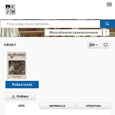
Wyszukiwanie zaawansowane
?
OBIEKT
Pokaż treść
Pobierz
OPIS
INFORMACJE
STRUKTURA