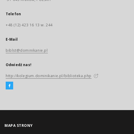
Telefon
+48 (12) 423 16 13 w. 244
E-Mail
biblst@dominikanie.pl
Odwiedź nas!
http://kolegium.dominikanie.pl/biblioteka.php
MAPA STRONY