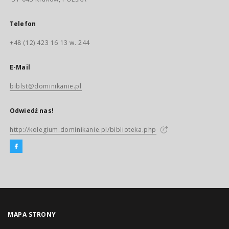
Telefon
+48 (12) 423 16 13 w. 244
E-Mail
biblst@dominikanie.pl
Odwiedź nas!
http://kolegium.dominikanie.pl/biblioteka.php
MAPA STRONY