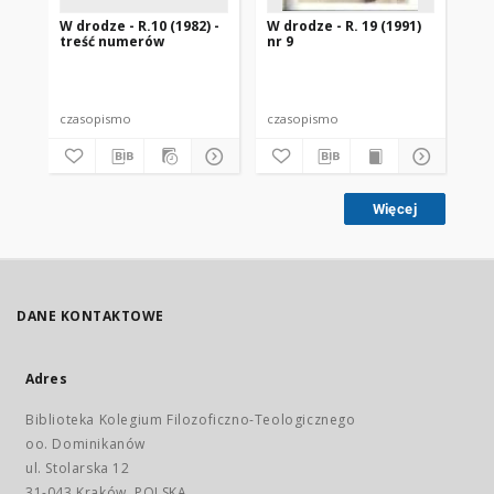
W drodze - R.10 (1982) -
W drodze - R. 19 (1991)
W d
treść numerów
nr 9
2
czasopismo
czasopismo
cz
Więcej
DANE KONTAKTOWE
Adres
Biblioteka Kolegium Filozoficzno-Teologicznego
oo. Dominikanów
ul. Stolarska 12
31-043 Kraków, POLSKA