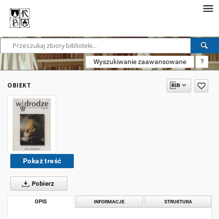
Wyszukiwanie zaawansowane
?
OBIEKT
Pokaż treść
Pobierz
OPIS
INFORMACJE
STRUKTURA