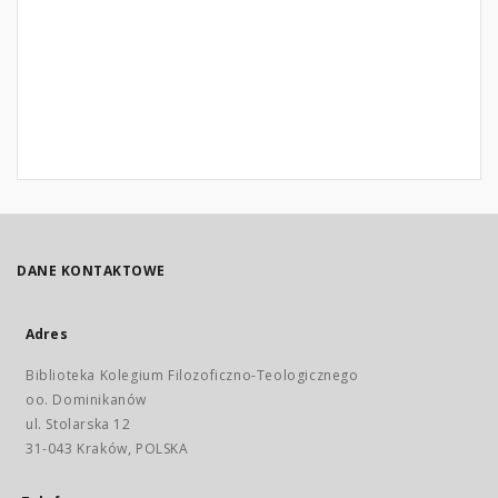
DANE KONTAKTOWE
Adres
Biblioteka Kolegium Filozoficzno-Teologicznego
oo. Dominikanów
ul. Stolarska 12
31-043 Kraków, POLSKA