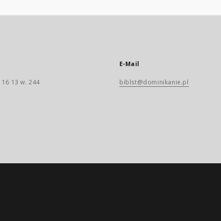
E-Mail
 16 13 w. 244
biblst@dominikanie.pl