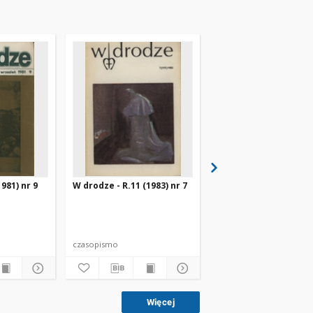
981) nr 9
W drodze - R.11 (1983) nr 7
W drodze - R.8 (1980) 
czasopismo
czasopismo
Więcej