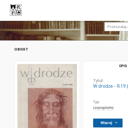
OBIEKT
OPIS
Tytuł:
W drodze - R.19 
Typ:
czasopismo
Więcej