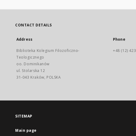
CONTACT DETAILS
Address
Phone
Biblioteka Kolegium Filozoficzno-
+48 (12) 423
Teologicznego
oo. Dominikanów
ul. Stolarska 12
31-043 Kraków, POLSKA
SITEMAP
Main page