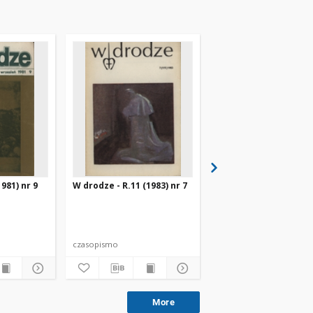
981) nr 9
W drodze - R.11 (1983) nr 7
W drodze - R.8 (1980) 
czasopismo
czasopismo
More