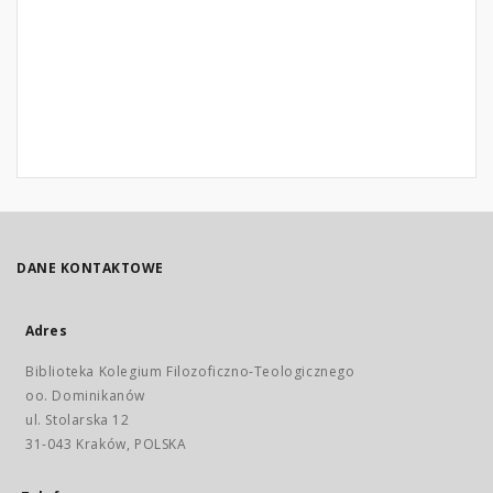
DANE KONTAKTOWE
Adres
Biblioteka Kolegium Filozoficzno-Teologicznego
oo. Dominikanów
ul. Stolarska 12
31-043 Kraków, POLSKA