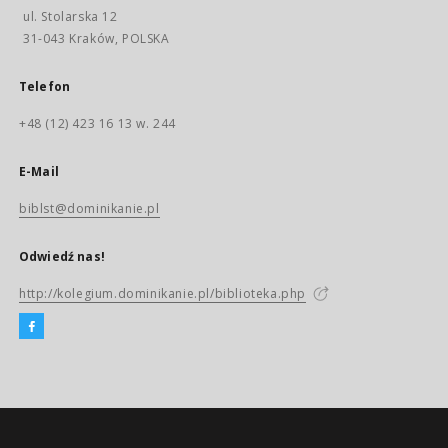
ul. Stolarska 12
31-043 Kraków, POLSKA
Telefon
+48 (12) 423 16 13 w. 244
E-Mail
biblst@dominikanie.pl
Odwiedź nas!
http://kolegium.dominikanie.pl/biblioteka.php