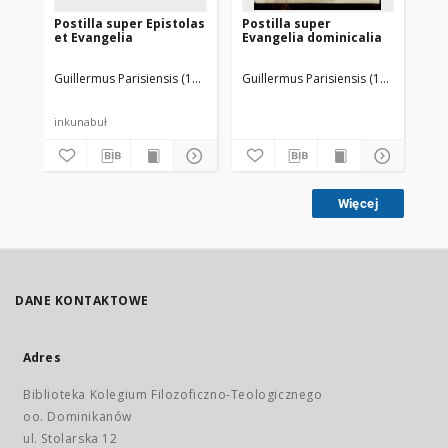
Postilla super Epistolas
Postilla super
et Evangelia
Evangelia dominicalia
Guillermus Parisiensis (1437-1485)
Guillermus Parisiensis (1437-1485)
Husner, Georg (14..-1506). Druk.
inkunabuł
Więcej
DANE KONTAKTOWE
Adres
Biblioteka Kolegium Filozoficzno-Teologicznego
oo. Dominikanów
ul. Stolarska 12