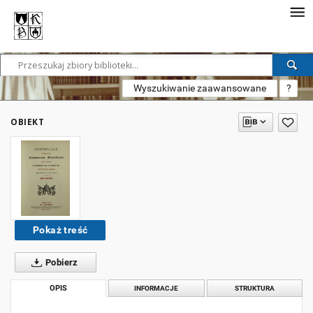
Wyszukiwanie zaawansowane
?
OBIEKT
Pokaż treść
Pobierz
OPIS
INFORMACJE
STRUKTURA