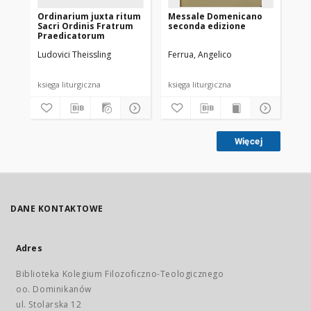
Ordinarium juxta ritum
Messale Domenicano
Or
Sacri Ordinis Fratrum
seconda edizione
Sa
Praedicatorum
Pr
Ludovici Theissling
Ferrua, Angelico
The
192
księga liturgiczna
księga liturgiczna
ksi
Więcej
DANE KONTAKTOWE
Adres
Biblioteka Kolegium Filozoficzno-Teologicznego
oo. Dominikanów
ul. Stolarska 12