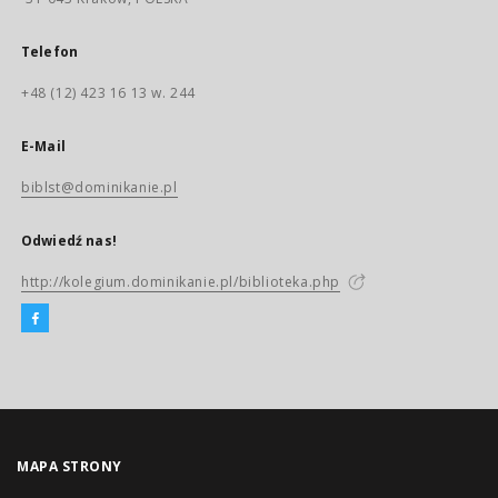
Telefon
+48 (12) 423 16 13 w. 244
E-Mail
biblst@dominikanie.pl
Odwiedź nas!
http://kolegium.dominikanie.pl/biblioteka.php
MAPA STRONY