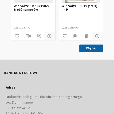
W drodze - R.10 (1982) -
W drodze - R. 19 (1991)
W d
treść numerów
nr 9
2
czasopismo
czasopismo
cz
Więcej
DANE KONTAKTOWE
Adres
Biblioteka Kolegium Filozoficzno-Teologicznego
oo. Dominikanów
ul. Stolarska 12
31-043 Kraków, POLSKA