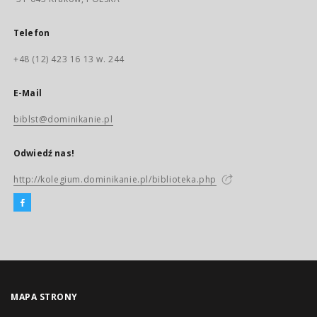
Telefon
+48 (12) 423 16 13 w. 244
E-Mail
biblst@dominikanie.pl
Odwiedź nas!
http://kolegium.dominikanie.pl/biblioteka.php
MAPA STRONY