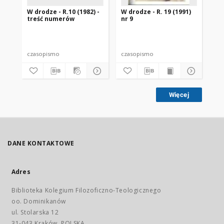
W drodze - R.10 (1982) -
W drodze - R. 19 (1991)
W d
treść numerów
nr 9
2
czasopismo
czasopismo
cz
Więcej
DANE KONTAKTOWE
Adres
Biblioteka Kolegium Filozoficzno-Teologicznego
oo. Dominikanów
ul. Stolarska 12
31-043 Kraków, POLSKA