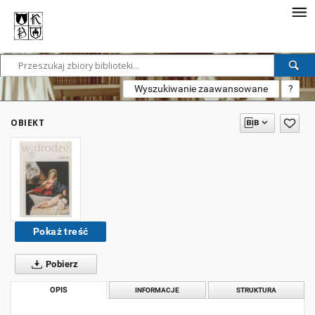
Wyszukiwanie zaawansowane
?
OBIEKT
Pokaż treść
Pobierz
OPIS
INFORMACJE
STRUKTURA