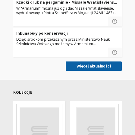
Rzadki druk na pergaminie - Missale Wratislaviense
z 1483 r.
W "Armarium" można już oglądać Missale Wratislaviense,
wydrukowany u Piotra Schoeffera w Moguncji 24 VII 1483 r.
Druk o tyle niezwykły, że jest to jedyny w Polsce egzemplarz,
którego podłożem drukarskim jest pergamin. Do tej pory
obiekt nie był udostępniany ze względu na bardzo zły stan
zachowania. …
Inkunabuły po konserwacji
Dzięki środkom przekazanym przez Ministerstwo Nauki i
Szkolnictwa Wyższego możemy w Armamium
zaprezentować kolejne trzy inkunabuły, do tej pory
niedostępne ze względu na bardzo zły stan zachowania.
Więcej aktualności
KOLEKCJE