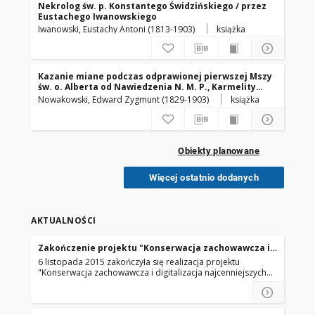
Nekrolog św. p. Konstantego Świdzińskiego / przez
Eustachego Iwanowskiego
Iwanowski, Eustachy Antoni (1813-1903)
książka
Kazanie miane podczas odprawionej pierwszej Mszy
św. o. Alberta od Nawiedzenia N. M. P., Karmelity
bosego w kościele Karmelitów bosych w Czerny
Nowakowski, Edward Zygmunt (1829-1903)
książka
przez X. Wacława z Sulgostowa, Kapucyna d. 3
sierpnia 1902
Obiekty planowane
Więcej ostatnio dodanych
AKTUALNOŚCI
Zakończenie projektu "Konserwacja zachowawcza i
digitalizacja najcenniejszych inkunabułów Biblioteki
6 listopada 2015 zakończyła się realizacja projektu
"Konserwacja zachowawcza i digitalizacja najcenniejszych
inkunabułów Biblioteki Kolegium oo. Dominikanów" w
ramach priorytetu Ochrona i Cyfryzacja dziedzictwa
kulturowego dofinansowanego przez Ministerstwo Kultury i
Dziedzictwa Narodowego.