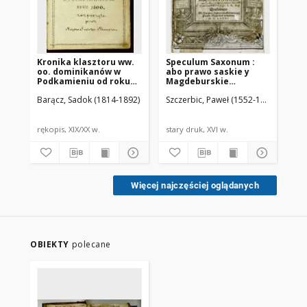
Kronika klasztoru ww.
Speculum Saxonum :
In 
oo. dominikanów w
abo prawo saskie y
ad
Podkamieniu od roku
Magdeburskie
co
1800 rozpoczęta przez
Porza̜dkiem Obiecadła,
De
Barącz, Sadok (1814-1892)
Szczerbic, Paweł (1552-1609). Tł.
Sot
księdza Sadoka
z Laćinskich y
lib
Barącza
Niemieckich
co
Exemplarzow zebrane
ep
Ca
rękopis, XIX/XX w.
stary druk, XVI w.
sta
Więcej najczęściej oglądanych
OBIEKTY
polecane