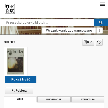
Wyszukiwanie zaawansowane
?
OBIEKT
Pokaż treść
Pobierz
OPIS
INFORMACJE
STRUKTURA