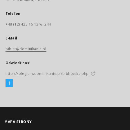
Telefon
+48 (12) 423 16 13 w. 244
E-Mail
biblst@dominikanie.pl
Odwiedź nas!
http://kolegium.dominikanie.pl/biblioteka.php
MAPA STRONY