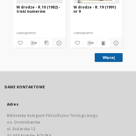
W drodze - R.10 (1982) -
W drodze - R. 19 (1991)
W d
treść numerów
nr 9
2
czasopismo
czasopismo
cz
Więcej
DANE KONTAKTOWE
Adres
Biblioteka Kolegium Filozoficzno-Teologicznego
oo. Dominikanów
ul. Stolarska 12
31-043 Kraków, POLSKA