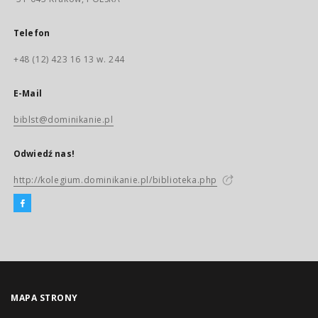
Telefon
+48 (12) 423 16 13 w. 244
E-Mail
biblst@dominikanie.pl
Odwiedź nas!
http://kolegium.dominikanie.pl/biblioteka.php
MAPA STRONY