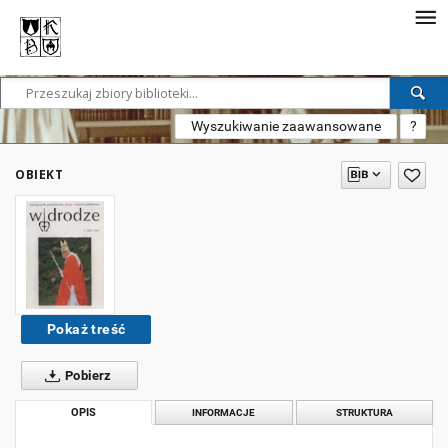
Wyszukiwanie zaawansowane
?
OBIEKT
Pokaż treść
Pobierz
OPIS
INFORMACJE
STRUKTURA