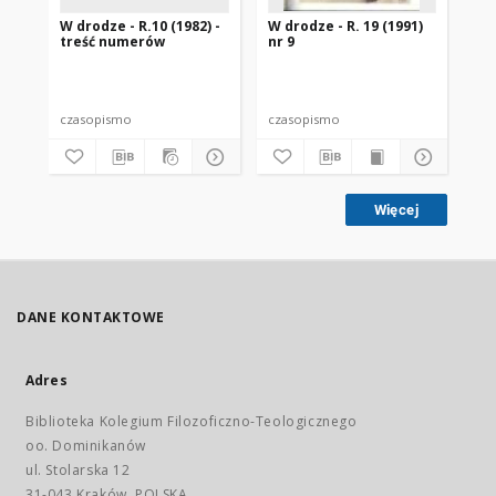
W drodze - R.10 (1982) -
W drodze - R. 19 (1991)
W d
treść numerów
nr 9
2
czasopismo
czasopismo
cz
Więcej
DANE KONTAKTOWE
Adres
Biblioteka Kolegium Filozoficzno-Teologicznego
oo. Dominikanów
ul. Stolarska 12
31-043 Kraków, POLSKA