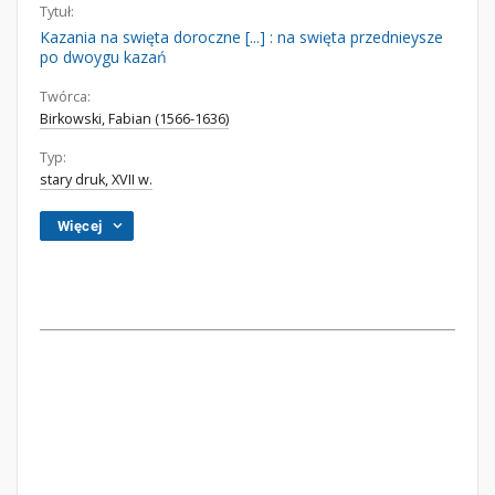
Tytuł:
Kazania na swięta doroczne [...] : na swięta przednieysze
po dwoygu kazań
Twórca:
Birkowski, Fabian (1566-1636)
Typ:
stary druk, XVII w.
Więcej