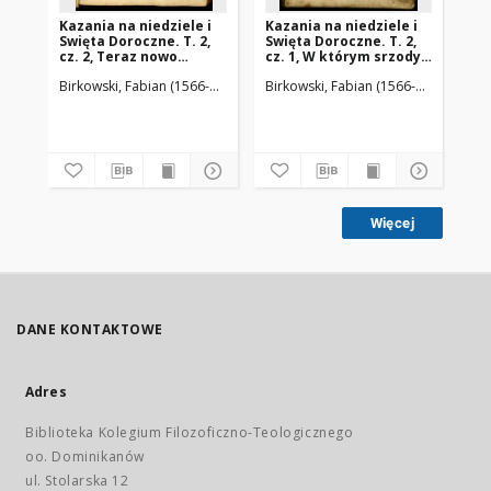
Kazania na niedziele i
Kazania na niedziele i
R. 
Swięta Doroczne. T. 2,
Swięta Doroczne. T. 2,
S. 
cz. 2, Teraz nowo
cz. 1, W którym srzody y
Pr
wydana. W ktorej
piątki, przez Post
Do
Birkowski, Fabian (1566-1636)
Piotrkowczyk, Andrzej (ca 1585-1645). 
Birkowski, Fabian (1566-1636)
Piotr
Bir
wspomnieni są w
Wielki, y wiele swiętych
Ecc
metrykę Kościoła
w metryce Kościoła
qu
rzymskiego
katholickiego
tum
katholickiego dawno, y
Rzymskiego
me
sta
świeźo wpisani
Regestrowanych,
Or
nowym kazaniem
Le
wspomniano
Pra
Więcej
DANE KONTAKTOWE
Adres
Biblioteka Kolegium Filozoficzno-Teologicznego
oo. Dominikanów
ul. Stolarska 12