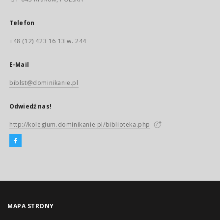
Telefon
+48 (12) 423 16 13 w. 244
E-Mail
biblst@dominikanie.pl
Odwiedź nas!
http://kolegium.dominikanie.pl/biblioteka.php
MAPA STRONY