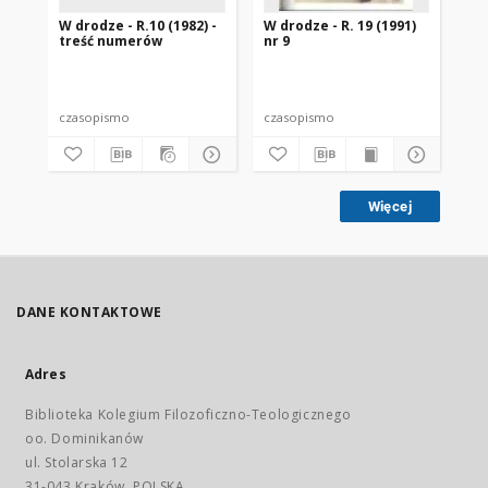
W drodze - R.10 (1982) -
W drodze - R. 19 (1991)
W d
treść numerów
nr 9
2
czasopismo
czasopismo
cz
Więcej
DANE KONTAKTOWE
Adres
Biblioteka Kolegium Filozoficzno-Teologicznego
oo. Dominikanów
ul. Stolarska 12
31-043 Kraków, POLSKA