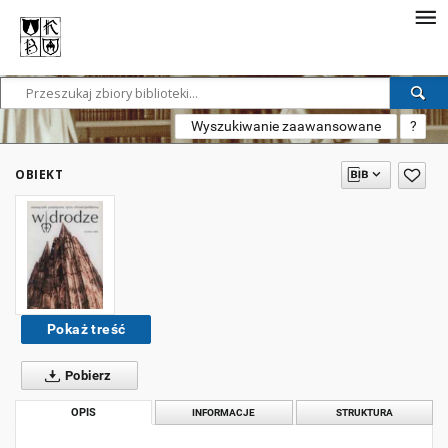
Wyszukiwanie zaawansowane
?
OBIEKT
Pokaż treść
Pobierz
OPIS
INFORMACJE
STRUKTURA