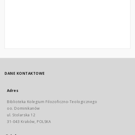
DANE KONTAKTOWE
Adres
Biblioteka Kolegium Filozoficzno-Teologicznego
oo. Dominikanów
ul. Stolarska 12
31-043 Kraków, POLSKA