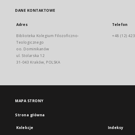
DANE KONTAKTOWE
Adres
Telefon
Biblioteka Kolegium Filozoficzno-
+48 (12) 423
Teologicznego
oo. Dominikanów
ul. Stolarska 12
31-043 Kraków, POLSKA
MAPA STRONY
Strona główna
Kolekcje
Indeksy