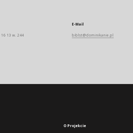
E-Mail
 16 13 w. 244
biblst@dominikanie.pl
O Projekcie