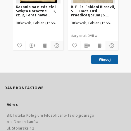
Kazania na niedziele i
R. P. Fr. Fabiani Bircovii,
Ka
Swięta Doroczne. T. 2,
S. T. Doct. Ord.
dor
cz. 2, Teraz nowo
Praedicat[orum] S.
sw
wydana. W ktorej
Dominici Orationes
dw
Birkowski, Fabian (1566-1636)
Piotrkowczyk, Andrzej (ca 1585-1645). 
Birkowski, Fabian (1566-1636)
Kuick,
Bir
wspomnieni są w
Ecclesiasticae : Jn
metrykę Kościoła
quibus Eiusdem Ordinis
rzymskiego
tum & alij Viri Sancti
katholickiego dawno, y
memorantur :
stary druk, XVII w.
sta
świeźo wpisani
Orationum Elenchum
Lector inueniet post
Praefationem [...]
Więcej
DANE KONTAKTOWE
Adres
Biblioteka Kolegium Filozoficzno-Teologicznego
oo. Dominikanów
ul. Stolarska 12