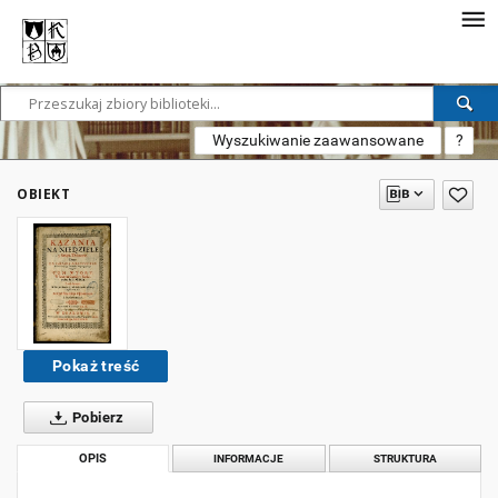
Wyszukiwanie zaawansowane
?
OBIEKT
Pokaż treść
Pobierz
OPIS
INFORMACJE
STRUKTURA