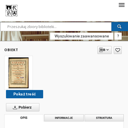
Wyszukiwanie zaawansowane
?
OBIEKT
Pokaż treść
Pobierz
OPIS
INFORMACJE
STRUKTURA