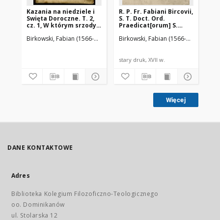
Kazania na niedziele i
R. P. Fr. Fabiani Bircovii,
Ka
Swięta Doroczne. T. 2,
S. T. Doct. Ord.
dor
cz. 1, W którym srzody y
Praedicat[orum] S.
sw
piątki, przez Post
Dominici Orationes
dw
Birkowski, Fabian (1566-1636)
Piotrkowczyk, Andrzej (ca 1585-1645). 
Birkowski, Fabian (1566-1636)
Kuick,
Bir
Wielki, y wiele swiętych
Ecclesiasticae : Jn
w metryce Kościoła
quibus Eiusdem Ordinis
katholickiego
tum & alij Viri Sancti
Rzymskiego
memorantur :
stary druk, XVII w.
sta
Regestrowanych,
Orationum Elenchum
nowym kazaniem
Lector inueniet post
wspomniano
Praefationem [...]
Więcej
DANE KONTAKTOWE
Adres
Biblioteka Kolegium Filozoficzno-Teologicznego
oo. Dominikanów
ul. Stolarska 12