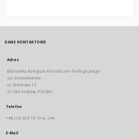
DANE KONTAKTOWE
Adres
Biblioteka Kolegium Filozoficzno-Teologicznego
oo. Dominikanów
ul. Stolarska 12
31-043 Kraków, POLSKA
Telefon
+48 (12) 423 16 13 w. 244
E-Mail