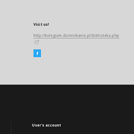
Visit us!
http://kolegium.dominikanie.pl/biblioteka.php
User's account