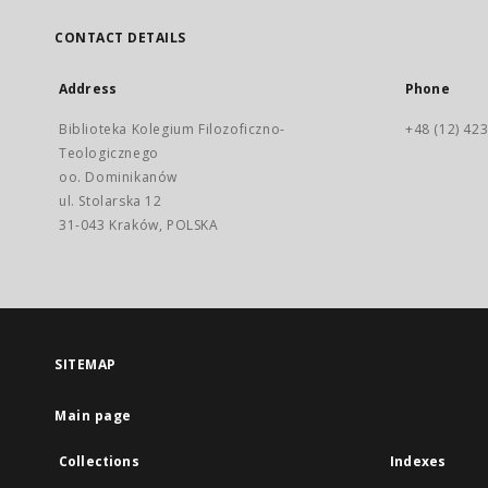
CONTACT DETAILS
Address
Phone
Biblioteka Kolegium Filozoficzno-
+48 (12) 423
Teologicznego
oo. Dominikanów
ul. Stolarska 12
31-043 Kraków, POLSKA
SITEMAP
Main page
Collections
Indexes