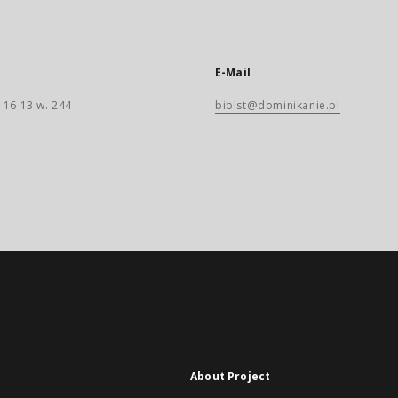
E-Mail
 16 13 w. 244
biblst@dominikanie.pl
About Project