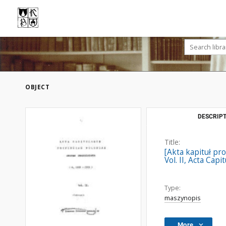
OBJECT
DESCRIPT
Title:
[Akta kapituł pr
Vol. II, Acta Ca
Type:
maszynopis
More