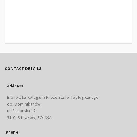
CONTACT DETAILS
Address
Biblioteka Kolegium Filozoficzno-Teologicznego
oo. Dominikanów
ul. Stolarska 12
31-043 Kraków, POLSKA
Phone