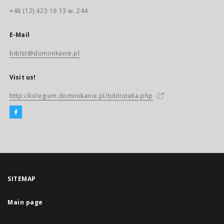
+48 (12) 423 16 13 w. 244
E-Mail
biblst@dominikanie.pl
Visit us!
http://kolegium.dominikanie.pl/biblioteka.php
SITEMAP
Main page