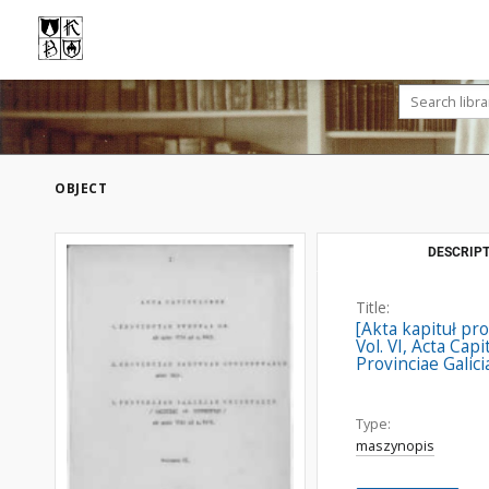
OBJECT
DESCRIPT
Title:
[Akta kapituł pr
Vol. VI, Acta Ca
Provinciae Galic
Type:
maszynopis