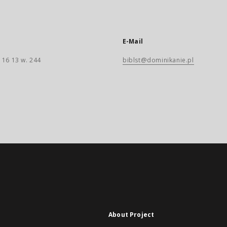
E-Mail
 16 13 w. 244
biblst@dominikanie.pl
About Project