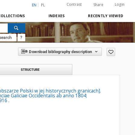
Contrast
Login
Share
EN
PL
COLLECTIONS
INDEXES
RECENTLY VIEWED
search
?
Download bibliography description
STRUCTURE
obszarze Polski w jej historycznych granicach].
nciae Galiciae Occidentalis ab anno 1804;
916 .