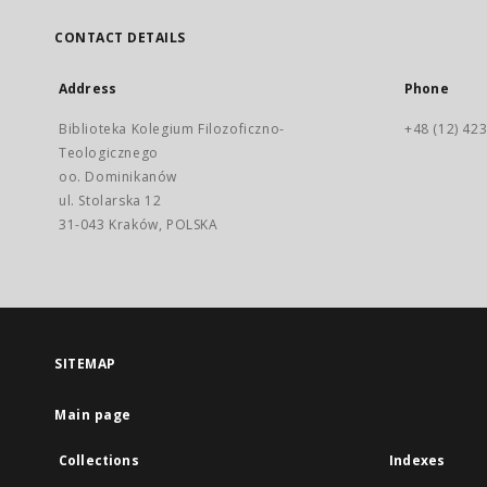
CONTACT DETAILS
Address
Phone
Biblioteka Kolegium Filozoficzno-
+48 (12) 423
Teologicznego
oo. Dominikanów
ul. Stolarska 12
31-043 Kraków, POLSKA
SITEMAP
Main page
Collections
Indexes