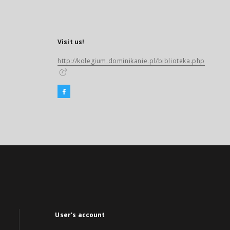
Visit us!
http://kolegium.dominikanie.pl/biblioteka.php
User's account