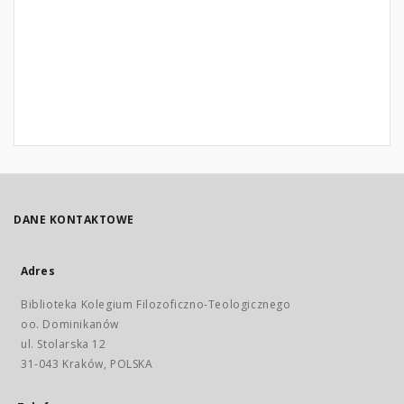
DANE KONTAKTOWE
Adres
Biblioteka Kolegium Filozoficzno-Teologicznego
oo. Dominikanów
ul. Stolarska 12
31-043 Kraków, POLSKA