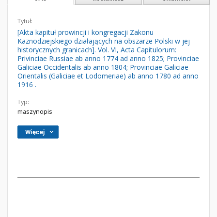
Tytuł:
[Akta kapituł prowincji i kongregacji Zakonu
Kaznodziejskiego działających na obszarze Polski w jej
historycznych granicach]. Vol. VI, Acta Capitulorum:
Privinciae Russiae ab anno 1774 ad anno 1825; Provinciae
Galiciae Occidentalis ab anno 1804; Provinciae Galiciae
Orientalis (Galiciae et Lodomeriae) ab anno 1780 ad anno
1916 .
Typ:
maszynopis
Więcej