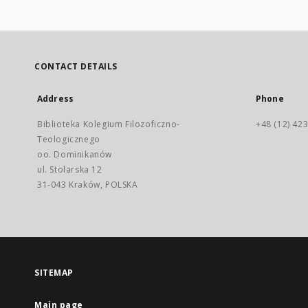
CONTACT DETAILS
Address
Phone
Biblioteka Kolegium Filozoficzno-
+48 (12) 423
Teologicznego
oo. Dominikanów
ul. Stolarska 12
31-043 Kraków, POLSKA
SITEMAP
Main page