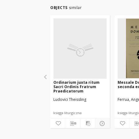
OBJECTS
similar
Ordinarium juxta ritum
Messale D
Sacri Ordinis Fratrum
seconda e
Praedicatorum
Ludovici Theissling
Ferrua, Ange
księga liturgiczna
księga liturg