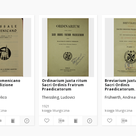
omenicano
Ordinarium juxta ritum
Breviarium juxt
dizione
Sacri Ordinis Fratrum
Sacri Ordinis
Praedicatorum
Praedicatorum. 
lico
Theissling, Ludovici
Frühwirth, Andrea
1921
iczna
księga liturgiczna
księga liturgiczna