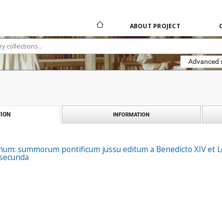
ABOUT PROJECT
Advanced 
ION
INFORMATION
num: summorum pontificum jussu editum a Benedicto XIV et Le
 secunda