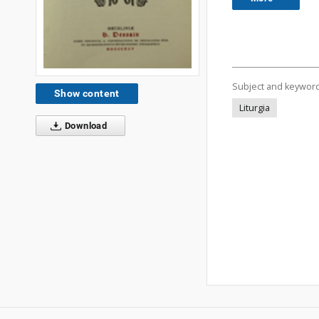
Subject and keywor
Show content
Liturgia
Download