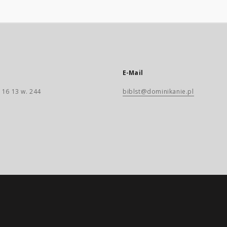
E-Mail
 16 13 w. 244
biblst@dominikanie.pl