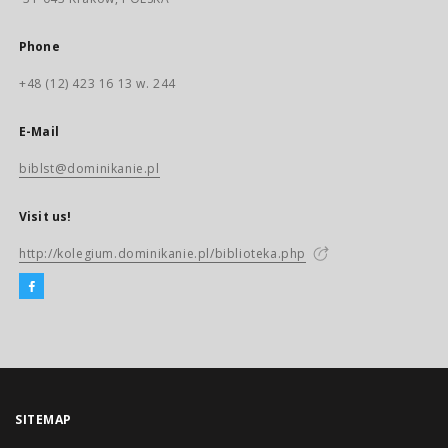
Phone
+48 (12) 423 16 13 w. 244
E-Mail
biblst@dominikanie.pl
Visit us!
http://kolegium.dominikanie.pl/biblioteka.php
SITEMAP