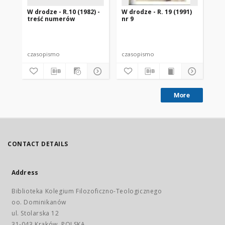
W drodze - R.10 (1982) -
W drodze - R. 19 (1991)
W d
treść numerów
nr 9
2
czasopismo
czasopismo
cz
More
CONTACT DETAILS
Address
Biblioteka Kolegium Filozoficzno-Teologicznego
oo. Dominikanów
ul. Stolarska 12
31-043 Kraków, POLSKA