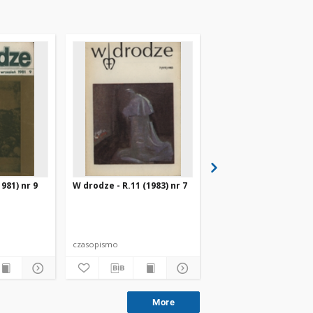
981) nr 9
W drodze - R.11 (1983) nr 7
W drodze - R.8 (1980) 
czasopismo
czasopismo
More