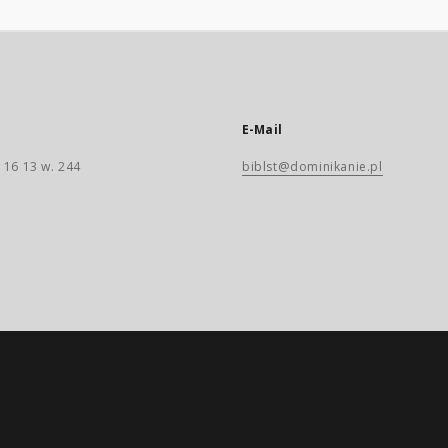
E-Mail
 16 13 w. 244
biblst@dominikanie.pl