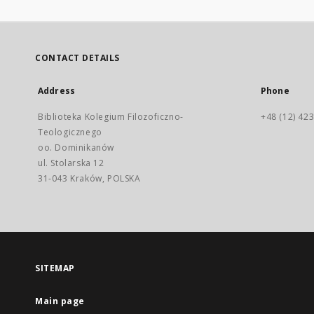
CONTACT DETAILS
Address
Phone
Biblioteka Kolegium Filozoficzno-
+48 (12) 423
Teologicznego
oo. Dominikanów
ul. Stolarska 12
31-043 Kraków, POLSKA
SITEMAP
Main page