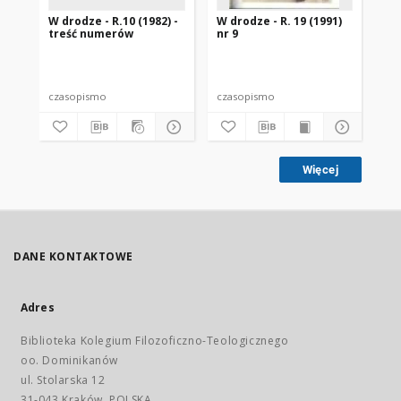
W drodze - R.10 (1982) -
W drodze - R. 19 (1991)
W d
treść numerów
nr 9
2
czasopismo
czasopismo
cz
Więcej
DANE KONTAKTOWE
Adres
Biblioteka Kolegium Filozoficzno-Teologicznego
oo. Dominikanów
ul. Stolarska 12
31-043 Kraków, POLSKA