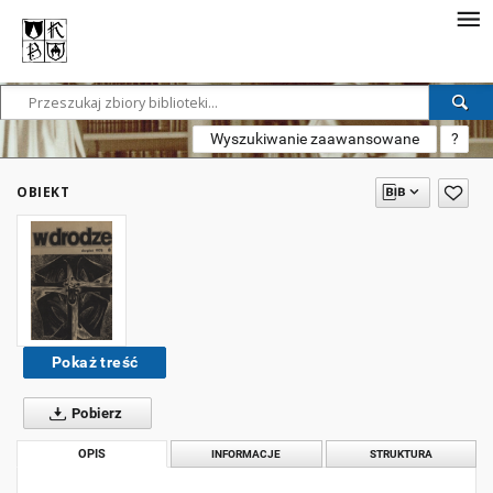
Wyszukiwanie zaawansowane
?
OBIEKT
Pokaż treść
Pobierz
OPIS
INFORMACJE
STRUKTURA