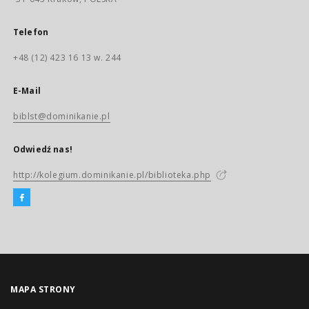
Telefon
+48 (12) 423 16 13 w. 244
E-Mail
biblst@dominikanie.pl
Odwiedź nas!
http://kolegium.dominikanie.pl/biblioteka.php
MAPA STRONY