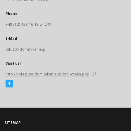
Phone
+48 (12) 423 16 13 w. 244
E-Mail
biblst@dominikanie.pl
Visit us!
http://kolegium.dominikanie.pl/biblioteka.php
SITEMAP