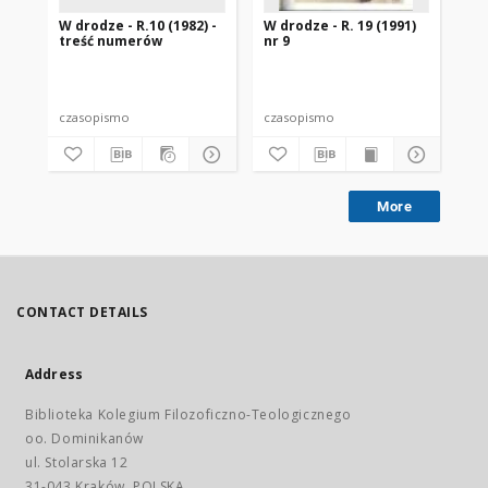
W drodze - R.10 (1982) -
W drodze - R. 19 (1991)
W d
treść numerów
nr 9
2
czasopismo
czasopismo
cz
More
CONTACT DETAILS
Address
Biblioteka Kolegium Filozoficzno-Teologicznego
oo. Dominikanów
ul. Stolarska 12
31-043 Kraków, POLSKA