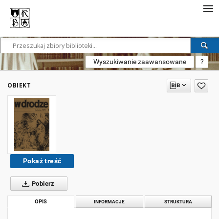
Wyszukiwanie zaawansowane
?
OBIEKT
Pokaż treść
Pobierz
OPIS
INFORMACJE
STRUKTURA