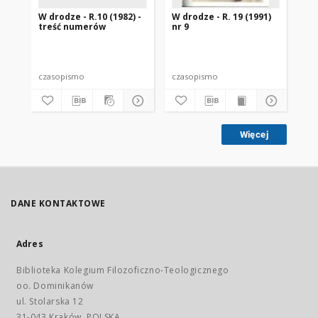
W drodze - R.10 (1982) -
W drodze - R. 19 (1991)
W d
treść numerów
nr 9
2
czasopismo
czasopismo
cz
Więcej
DANE KONTAKTOWE
Adres
Biblioteka Kolegium Filozoficzno-Teologicznego
oo. Dominikanów
ul. Stolarska 12
31-043 Kraków, POLSKA