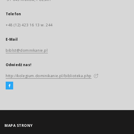
Telefon
+48 (12) 423 16 13 w. 244
E-Mail
biblst@dominikanie.pl
Odwiedź nas!
http://kolegium.dominikanie.pl/biblioteka.php
MAPA STRONY