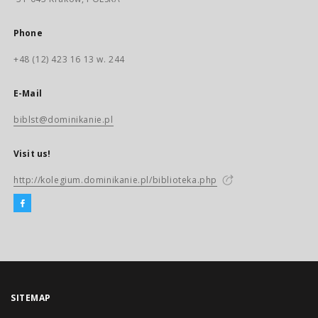
Phone
+48 (12) 423 16 13 w. 244
E-Mail
biblst@dominikanie.pl
Visit us!
http://kolegium.dominikanie.pl/biblioteka.php
SITEMAP