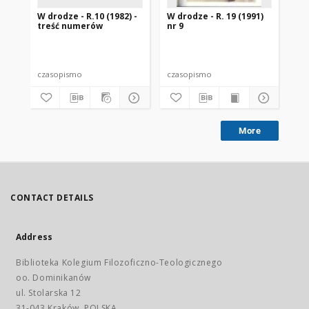
W drodze - R.10 (1982) -
W drodze - R. 19 (1991)
W d
treść numerów
nr 9
2
czasopismo
czasopismo
cz
More
CONTACT DETAILS
Address
Biblioteka Kolegium Filozoficzno-Teologicznego
oo. Dominikanów
ul. Stolarska 12
31-043 Kraków, POLSKA