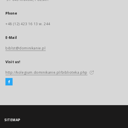
Phone
+48 (12) 423 16 13 w. 244
E-Mail
biblst@dominikanie.pl
Visit us!
http://kolegium.dominikanie.pl/biblioteka.php
SITEMAP