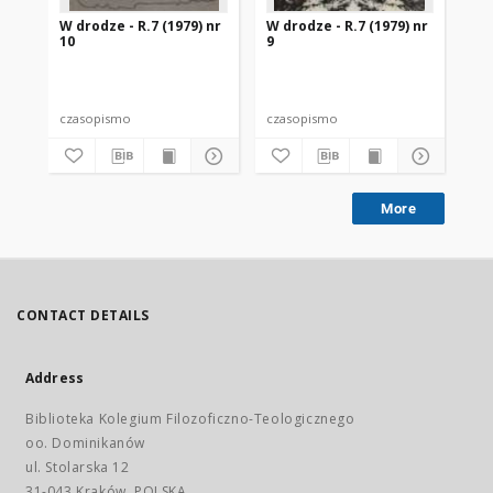
W drodze - R.7 (1979) nr
W drodze - R.7 (1979) nr
W d
10
9
12
czasopismo
czasopismo
cz
More
CONTACT DETAILS
Address
Biblioteka Kolegium Filozoficzno-Teologicznego
oo. Dominikanów
ul. Stolarska 12
31-043 Kraków, POLSKA