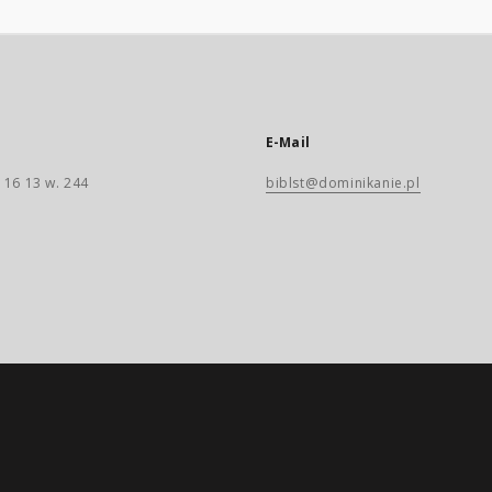
E-Mail
 16 13 w. 244
biblst@dominikanie.pl