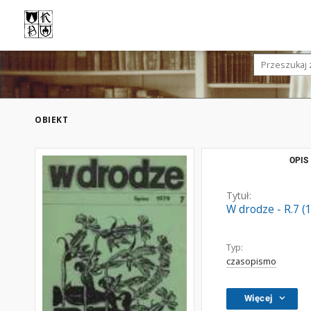
OBIEKT
OPIS
Tytuł:
W drodze - R.7 (
Typ:
czasopismo
Więcej