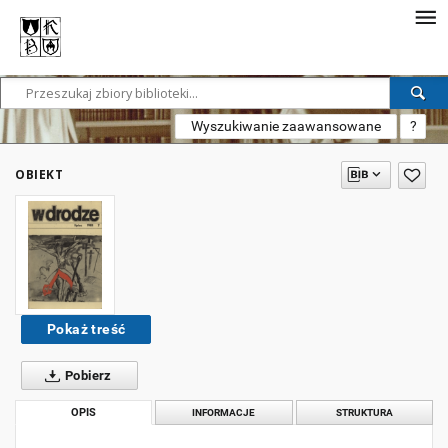
Wyszukiwanie zaawansowane
?
OBIEKT
Pokaż treść
Pobierz
OPIS
INFORMACJE
STRUKTURA