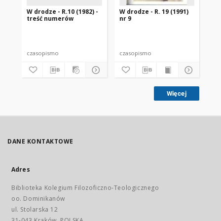
W drodze - R.10 (1982) -
W drodze - R. 19 (1991)
W d
treść numerów
nr 9
2
czasopismo
czasopismo
cz
Więcej
DANE KONTAKTOWE
Adres
Biblioteka Kolegium Filozoficzno-Teologicznego
oo. Dominikanów
ul. Stolarska 12
31-043 Kraków, POLSKA