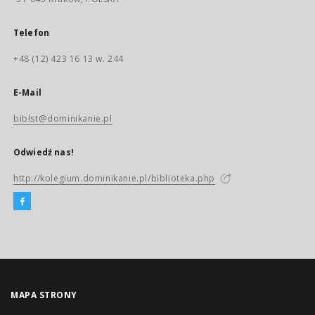
Telefon
+48 (12) 423 16 13 w. 244
E-Mail
biblst@dominikanie.pl
Odwiedź nas!
http://kolegium.dominikanie.pl/biblioteka.php
MAPA STRONY