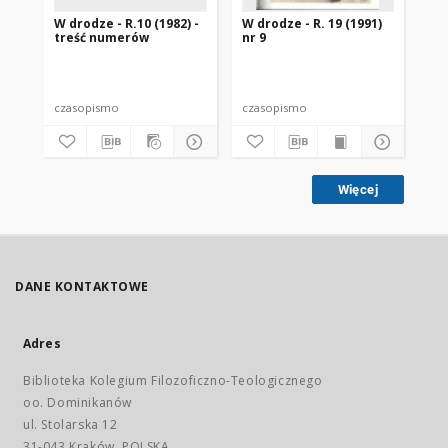
W drodze - R.10 (1982) -
W drodze - R. 19 (1991)
W d
treść numerów
nr 9
2
czasopismo
czasopismo
cz
Więcej
DANE KONTAKTOWE
Adres
Biblioteka Kolegium Filozoficzno-Teologicznego
oo. Dominikanów
ul. Stolarska 12
31-043 Kraków, POLSKA