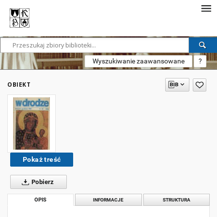
Wyszukiwanie zaawansowane
?
OBIEKT
Pokaż treść
Pobierz
OPIS
INFORMACJE
STRUKTURA