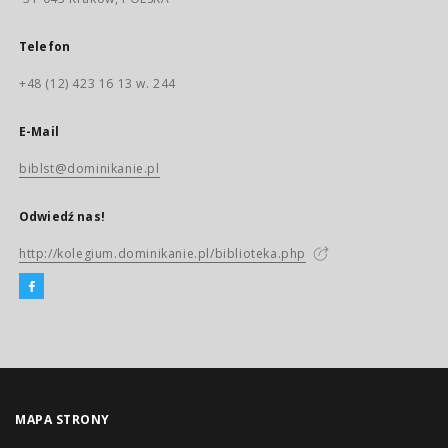
Telefon
+48 (12) 423 16 13 w. 244
E-Mail
biblst@dominikanie.pl
Odwiedź nas!
http://kolegium.dominikanie.pl/biblioteka.php
MAPA STRONY