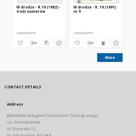
W drodze - R.10 (1982) -
W drodze - R. 19 (1991)
W d
treść numerów
nr 9
2
czasopismo
czasopismo
cz
More
CONTACT DETAILS
Address
Biblioteka Kolegium Filozoficzno-Teologicznego
oo. Dominikanów
ul. Stolarska 12
31-043 Kraków, POLSKA