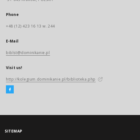
Phone
+48 (12) 423 16 13 w. 244
E-Mail
biblst@dominikanie.pl
Visit us!
http://kolegium.dominikanie.pl/biblioteka.php
SITEMAP