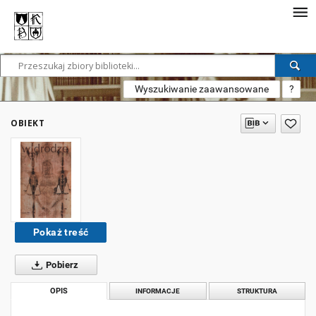
Wyszukiwanie zaawansowane
?
OBIEKT
Pokaż treść
Pobierz
OPIS
INFORMACJE
STRUKTURA