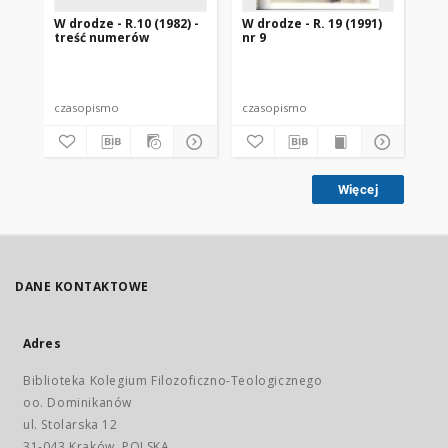
W drodze - R.10 (1982) -
W drodze - R. 19 (1991)
W d
treść numerów
nr 9
2
czasopismo
czasopismo
cz
Więcej
DANE KONTAKTOWE
Adres
Biblioteka Kolegium Filozoficzno-Teologicznego
oo. Dominikanów
ul. Stolarska 12
31-043 Kraków, POLSKA