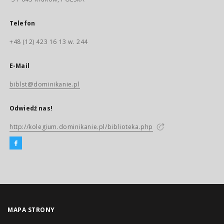
Telefon
+48 (12) 423 16 13 w. 244
E-Mail
biblst@dominikanie.pl
Odwiedź nas!
http://kolegium.dominikanie.pl/biblioteka.php
MAPA STRONY