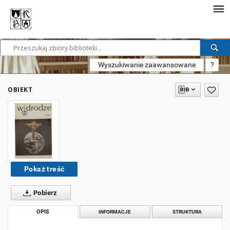
Wyszukiwanie zaawansowane
?
OBIEKT
Pokaż treść
Pobierz
OPIS
INFORMACJE
STRUKTURA