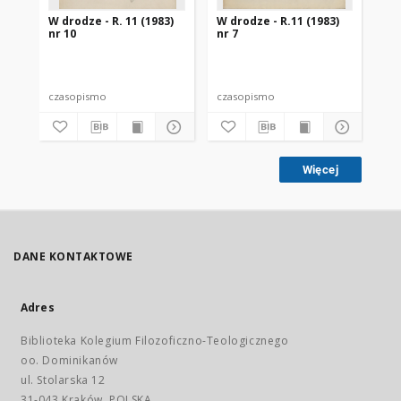
W drodze - R. 11 (1983)
W drodze - R.11 (1983)
W d
nr 10
nr 7
nr 
czasopismo
czasopismo
cz
Więcej
DANE KONTAKTOWE
Adres
Biblioteka Kolegium Filozoficzno-Teologicznego
oo. Dominikanów
ul. Stolarska 12
31-043 Kraków, POLSKA