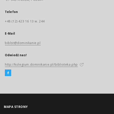
Telefon
+48 (12) 423 16 13 w. 244
E-Mail
biblst@dominikanie.pl
Odwiedź nas!
http://kolegium.dominikanie.pl/biblioteka.php
MAPA STRONY