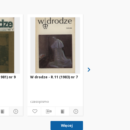
981) nr 9
W drodze - R.11 (1983) nr 7
W drodze - R.8 (1980) 
czasopismo
czasopismo
Więcej