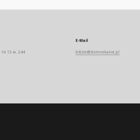
E-Mail
 16 13 w. 244
biblst@dominikanie.pl