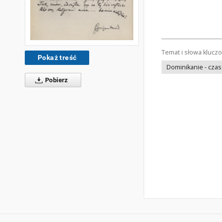
Temat i słowa klucz
Pokaż treść
Dominikanie - cza
Pobierz