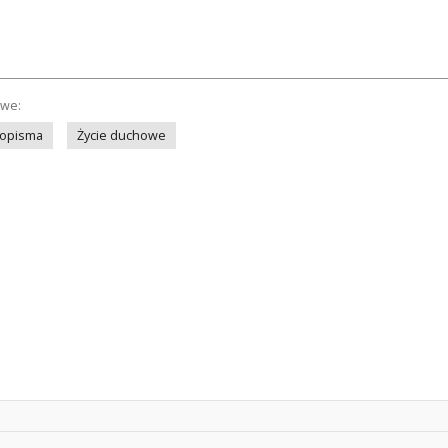
owe:
sopisma
Życie duchowe