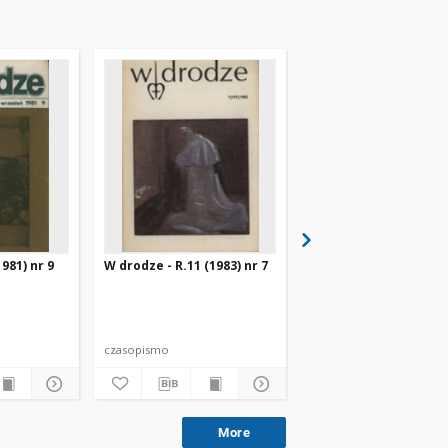
981) nr 9
W drodze - R.11 (1983) nr 7
W drodze - R.8 (1980) 
czasopismo
czasopismo
More