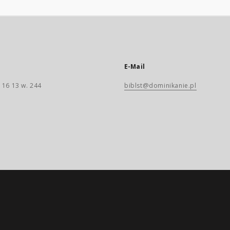
E-Mail
 16 13 w. 244
biblst@dominikanie.pl