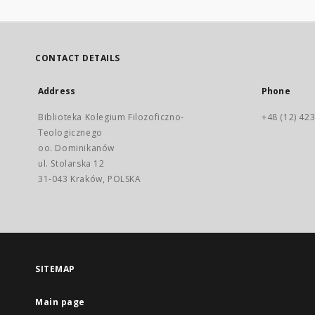
CONTACT DETAILS
Address
Phone
Biblioteka Kolegium Filozoficzno-
+48 (12) 423
Teologicznego
oo. Dominikanów
ul. Stolarska 12
31-043 Kraków, POLSKA
SITEMAP
Main page