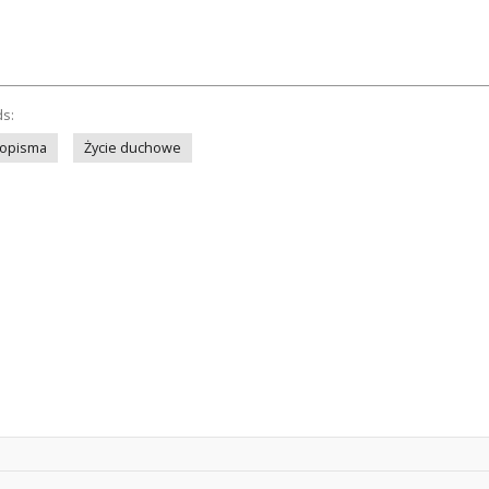
ds:
sopisma
Życie duchowe