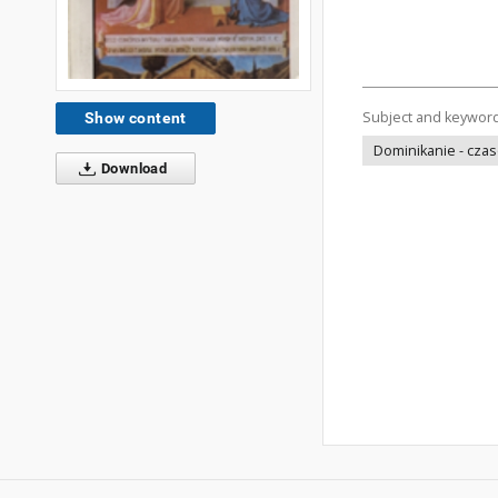
Subject and keywor
Show content
Dominikanie - cza
Download