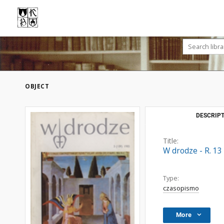
OBJECT
DESCRIPT
Title:
W drodze - R. 13
Type:
czasopismo
More