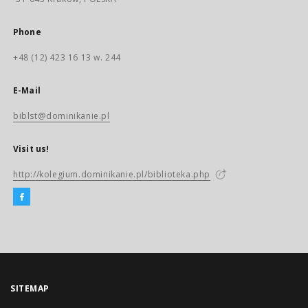
Phone
+48 (12) 423 16 13 w. 244
E-Mail
biblst@dominikanie.pl
Visit us!
http://kolegium.dominikanie.pl/biblioteka.php
SITEMAP