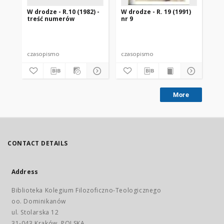
W drodze - R.10 (1982) -
W drodze - R. 19 (1991)
W d
treść numerów
nr 9
2
czasopismo
czasopismo
cz
More
CONTACT DETAILS
Address
Biblioteka Kolegium Filozoficzno-Teologicznego
oo. Dominikanów
ul. Stolarska 12
31-043 Kraków, POLSKA