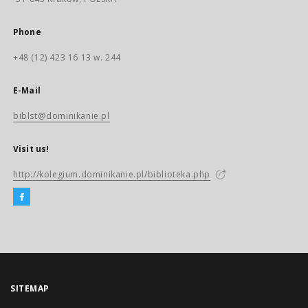
Phone
+48 (12) 423 16 13 w. 244
E-Mail
biblst@dominikanie.pl
Visit us!
http://kolegium.dominikanie.pl/biblioteka.php
SITEMAP