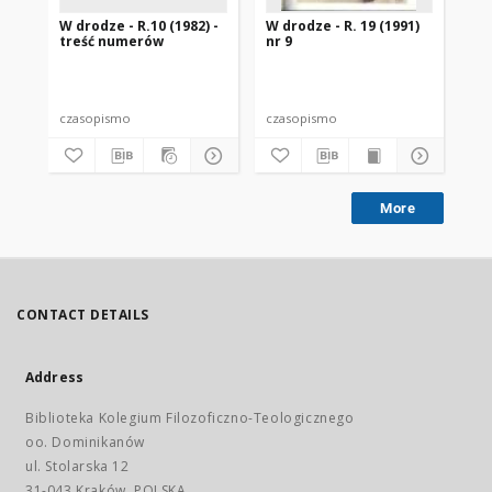
W drodze - R.10 (1982) -
W drodze - R. 19 (1991)
W d
treść numerów
nr 9
2
czasopismo
czasopismo
cz
More
CONTACT DETAILS
Address
Biblioteka Kolegium Filozoficzno-Teologicznego
oo. Dominikanów
ul. Stolarska 12
31-043 Kraków, POLSKA