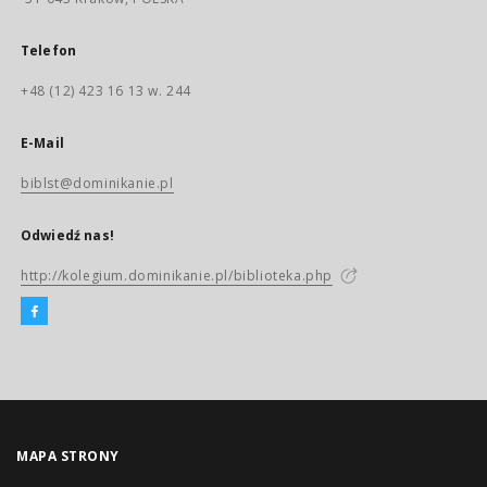
Telefon
+48 (12) 423 16 13 w. 244
E-Mail
biblst@dominikanie.pl
Odwiedź nas!
http://kolegium.dominikanie.pl/biblioteka.php
MAPA STRONY