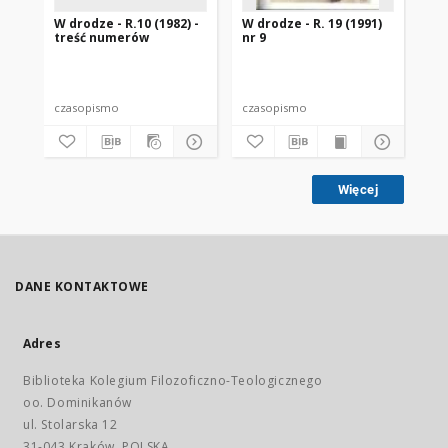
W drodze - R.10 (1982) -
W drodze - R. 19 (1991)
W d
treść numerów
nr 9
2
czasopismo
czasopismo
cz
Więcej
DANE KONTAKTOWE
Adres
Biblioteka Kolegium Filozoficzno-Teologicznego
oo. Dominikanów
ul. Stolarska 12
31-043 Kraków, POLSKA