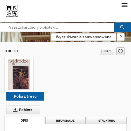
Wyszukiwanie zaawansowane
?
OBIEKT
Pokaż treść
Pobierz
OPIS
INFORMACJE
STRUKTURA