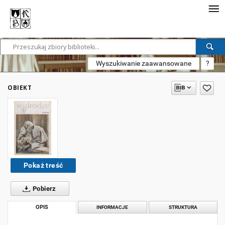
Wyszukiwanie zaawansowane
?
OBIEKT
Pokaż treść
Pobierz
OPIS
INFORMACJE
STRUKTURA