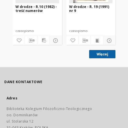
W drodze - R.10 (1982) -
W drodze - R. 19 (1991)
W d
treść numerów
nr 9
2
czasopismo
czasopismo
cz
Więcej
DANE KONTAKTOWE
Adres
Biblioteka Kolegium Filozoficzno-Teologicznego
oo. Dominikanów
ul. Stolarska 12
31-043 Kraków, POLSKA