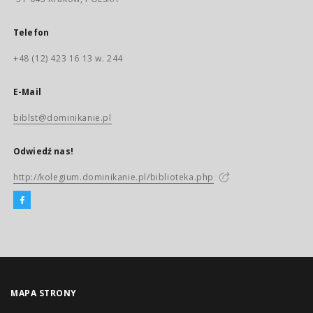
Telefon
+48 (12) 423 16 13 w. 244
E-Mail
biblst@dominikanie.pl
Odwiedź nas!
http://kolegium.dominikanie.pl/biblioteka.php
MAPA STRONY