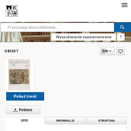
Wyszukiwanie zaawansowane
?
OBIEKT
Pokaż treść
Pobierz
OPIS
INFORMACJE
STRUKTURA