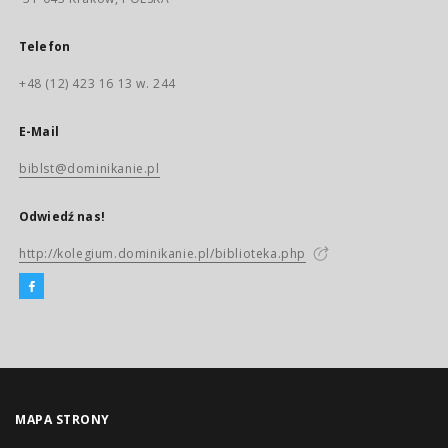
Telefon
+48 (12) 423 16 13 w. 244
E-Mail
biblst@dominikanie.pl
Odwiedź nas!
http://kolegium.dominikanie.pl/biblioteka.php
MAPA STRONY