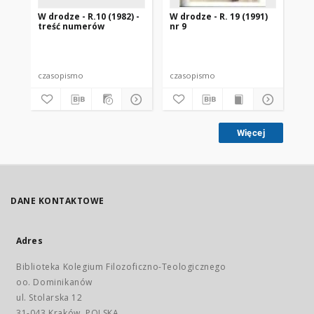
W drodze - R.10 (1982) -
W drodze - R. 19 (1991)
W d
treść numerów
nr 9
2
czasopismo
czasopismo
cz
Więcej
DANE KONTAKTOWE
Adres
Biblioteka Kolegium Filozoficzno-Teologicznego
oo. Dominikanów
ul. Stolarska 12
31-043 Kraków, POLSKA