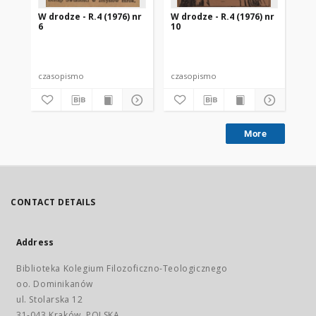
W drodze - R.4 (1976) nr
W drodze - R.4 (1976) nr
W d
6
10
3
czasopismo
czasopismo
cz
More
CONTACT DETAILS
Address
Biblioteka Kolegium Filozoficzno-Teologicznego
oo. Dominikanów
ul. Stolarska 12
31-043 Kraków, POLSKA