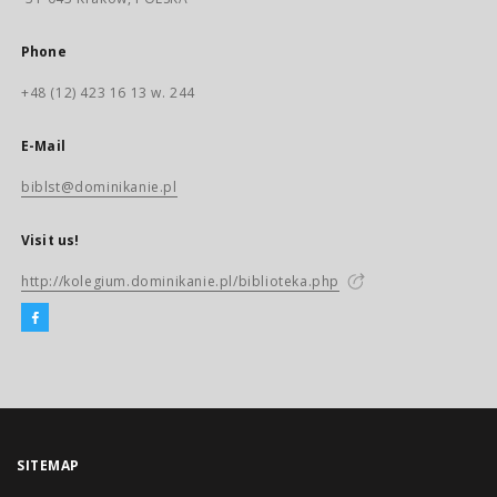
Phone
+48 (12) 423 16 13 w. 244
E-Mail
biblst@dominikanie.pl
Visit us!
http://kolegium.dominikanie.pl/biblioteka.php
SITEMAP