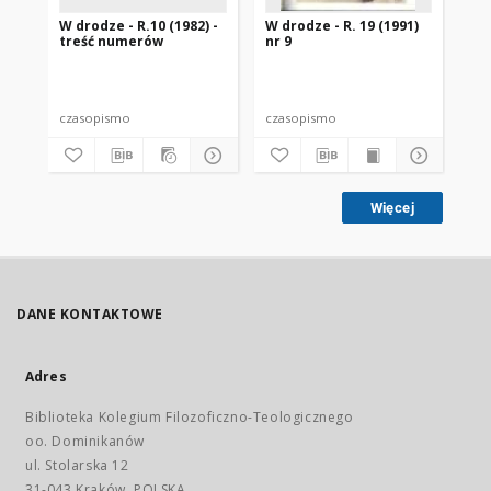
W drodze - R.10 (1982) -
W drodze - R. 19 (1991)
W d
treść numerów
nr 9
2
czasopismo
czasopismo
cz
Więcej
DANE KONTAKTOWE
Adres
Biblioteka Kolegium Filozoficzno-Teologicznego
oo. Dominikanów
ul. Stolarska 12
31-043 Kraków, POLSKA