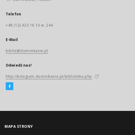
Telefon
+48 (12) 423 16 13 w. 244
E-Mail
biblst@dominikanie.pl
Odwiedź nas!
http://kolegium.dominikanie.pl/biblioteka.php
MAPA STRONY