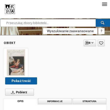
Wyszukiwanie zaawansowane
?
OBIEKT
Pokaż treść
Pobierz
OPIS
INFORMACJE
STRUKTURA